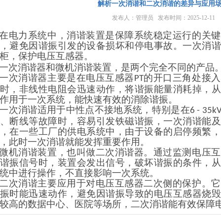
解析一次消谐和二次消谐的差异与应用
发布人：管理员 发布时间：2025-12-11
在电力系统中，消谐装置是保障系统稳定运行的关键
，避免因谐振引发的设备损坏和停电事故。一次消谐
柜，保护电压互感器。
一次消谐器和微机消谐装置，是两个完全不同的产品
一次消谐器主要是在电压互感器
的开口三角处接入
PT
时，非线性电阻会迅速动作，将谐振能量消耗掉，从
作用于一次系统，能快速有效的消除谐振。
一次消谐适用于中性点不接地系统，特别是在
6 - 35k
、断线等故障时，容易引发铁磁谐振，一次消谐能及
，在一些工厂的供电系统中，由于设备的启停频繁，
，此时一次消谐就能发挥重要作用。
微机消谐装置，也叫做二次消谐器。通过监测电压互
谐振信号时，装置会发出信号，破坏谐振的条件，从
统中进行操作，不直接影响一次系统。
二次消谐主要应用于对电压互感器二次侧的保护。它
振时能迅速动作，避免因谐振导致的电压互感器烧毁
较高的数据中心、医院等场所，二次消谐能有效保障