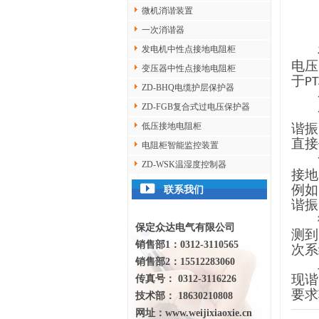
微机消谐装置
一次消谐器
发电机中性点接地电阻柜
电压
变压器中性点接地电阻柜
于
PT
ZD-BHQ电缆护层保护器
ZD-FGB复合式过电压保护器
低压接地电阻柜
谐振
直接
电阻柜智能监控装置
ZD-WSK温湿度控制器
接地
例如
联系我们
谐振
保定众达电气有限公司
测到
销售部1：0312-3110565
次系
销售部2：15512283060
现谐
传真号： 0312-3116226
要求
技术部： 18630210808
网址：
www.weijixiaoxie.cn