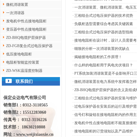
微机消谐装置
·
一次消谐装置、微机消谐装置、电压互
一次消谐器
·
三相组合式过电压保护器的技术优势
发电机中性点接地电阻柜
·
负载柜选型需要综合考虑其关键因素
变压器中性点接地电阻柜
·
三相组合式过电压保护器的选型指南
ZD-BHQ电缆护层保护器
·
接地电阻柜在设计时，设计人员需要考
ZD-FGB复合式过电压保护器
·
细致的分析一次消谐装置的优缺点
低压接地电阻柜
·
揭秘接地电阻柜的工作原理！
电阻柜智能监控装置
·
什么样的电阻柜用于风电光伏项目？
ZD-WSK温湿度控制器
·
PT系统加装消谐装置是不会影响开口
联系我们
·
微机消谐装置在电力系统中发挥着怎样
·
ZB-BHQ电缆护层保护器的含义及组成
保定众达电气有限公司
·
三相组合式过电压保护器的安装与维护
销售部1：0312-3110565
·
过电压保护器在安装后的运行及维护需
销售部2：15512283060
·
信号灯和旋钮在接地电阻柜内的作用主
传真号： 0312-3116226
·
发电机中性点接地电阻柜不能直接接柜
技术部： 18630210808
·
接地电阻柜的订货须知以及产品维护
网址：
www.weijixiaoxie.cn